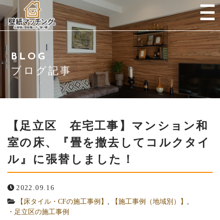
当社について
BLOG
ご挨拶
ブログ記事
サービス紹介
サービスの流れ
【足立区 在宅工事】マンション和
室の床、『畳を撤去してコルクタイ
会社概要
ル』に張替しました！
よくある質問
2022.09.16
ブログ・施工事例
【床タイル・CFの施工事例】
,
【施工事例（地域別）】
,
・足立区の施工事例