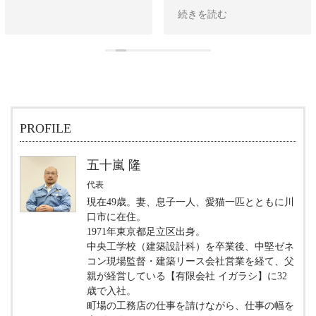
談から始まり、何通りかのプランで見積りをしていただ
続きを読む
いた上で、最終的には電動で角度調整できるブラインド
を設置していただきました。
これで早朝の眩しさや、夏場の暑さをかなり緩和できそ
うです。
実直な人柄で丁寧に相談に乗っていただき、施工の仕上
がりも大変良かったです。
これからも内装関係で何かあれば、ご相談したいと思い
PROFILE
ます。
五十嵐 隆
代表
現在49歳。妻、息子一人、愛猫一匹とともに川
口市に在住。
1971年東京都足立区出身。
中央工学校（建築設計科）を卒業後、中堅ゼネ
コン現場監督・建築リース会社営業を経て、父
親が経営している【有限会社 イガラシ】に32
歳で入社。
町場の工務店の仕事を請けながら、仕事の幅を