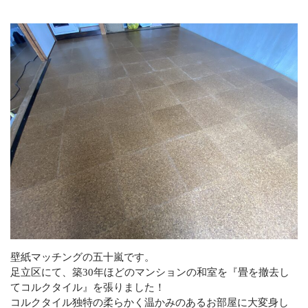
お役立ち情報
お問い合わせ
CONTACT
【オススメ施工】
6帖壁張替：44,000円（税込）！
まずはお問い合わせください
メール・LINEでの受付
お問い合わせフォーム
24時間受付中
お電話での受付
壁紙マッチングの五十嵐です。
090-7014-7046
足立区にて、築30年ほどのマンションの和室を『畳を撤去し
土日祝でもご相談お待ちしております！
てコルクタイル』を張りました！
※営業・勧誘電話などはご遠慮ください
コルクタイル独特の柔らかく温かみのあるお部屋に大変身し