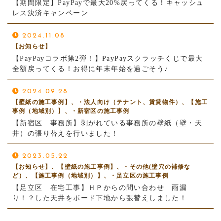
【期間限定】PayPayで最大20%戻ってくる！キャッシュ
レス決済キャンペーン
2024.11.08
【お知らせ】
【PayPayコラボ第2弾！】PayPayスクラッチくじで最大
全額戻ってくる！お得に年末年始を過ごそう♪
2024.09.28
【壁紙の施工事例】、・法人向け（テナント、賃貸物件）、【施工
事例（地域別）】、・新宿区の施工事例
【新宿区 事務所】剥がれている事務所の壁紙（壁・天
井）の張り替えを行いました！
2023.05.22
【お知らせ】、【壁紙の施工事例】、・その他(壁穴の補修な
ど）、【施工事例（地域別）】、・足立区の施工事例
【足立区 在宅工事】ＨＰからの問い合わせ 雨漏
り！？した天井をボード下地から張替えしました！