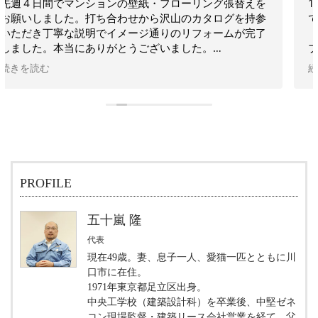
1年前に壁紙の施工をしていただいてとても良かったの
で、今回は天窓のブラインド設置をお願いしました。
ブラインドにするかロールスクリーンにするかという相
談から始まり、何通りかのプランで見積りをしていただ
続きを読む
いた上で、最終的には電動で角度調整できるブラインド
を設置していただきました。
これで早朝の眩しさや、夏場の暑さをかなり緩和できそ
うです。
実直な人柄で丁寧に相談に乗っていただき、施工の仕上
がりも大変良かったです。
これからも内装関係で何かあれば、ご相談したいと思い
PROFILE
ます。
五十嵐 隆
代表
現在49歳。妻、息子一人、愛猫一匹とともに川
口市に在住。
1971年東京都足立区出身。
中央工学校（建築設計科）を卒業後、中堅ゼネ
コン現場監督・建築リース会社営業を経て、父