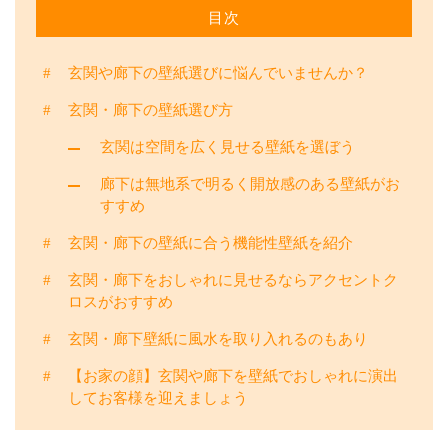
お役立ち情報
目次
お問い合わせ
玄関や廊下の壁紙選びに悩んでいませんか？
玄関・廊下の壁紙選び方
CONTACT
玄関は空間を広く見せる壁紙を選ぼう
【オススメ施工】
廊下は無地系で明るく開放感のある壁紙がお
6帖壁張替：44,000円（税込）！
すすめ
まずはお問い合わせください
玄関・廊下の壁紙に合う機能性壁紙を紹介
メール・LINEでの受付
玄関・廊下をおしゃれに見せるならアクセントク
お問い合わせフォーム
ロスがおすすめ
24時間受付中
玄関・廊下壁紙に風水を取り入れるのもあり
お電話での受付
【お家の顔】玄関や廊下を壁紙でおしゃれに演出
090-7014-7046
してお客様を迎えましょう
土日祝でもご相談お待ちしております！
※営業・勧誘電話などはご遠慮ください