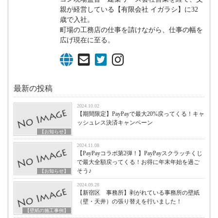
親が経営している【有限会社 イガラシ】に32
歳で入社。
町場の工務店の仕事を請けながら、仕事の幅を
広げ現在に至る。
最新の投稿
2024.10.02
【期間限定】PayPayで最大20%戻ってくる！キャ
ッシュレス決済キャンペーン
【お知らせ】
2024.11.08
【PayPayコラボ第2弾！】PayPayスクラッチくじ
で最大全額戻ってくる！お得に年末年始を過ご
そう♪
【お知らせ】
2024.09.28
【新宿区 事務所】剥がれている事務所の壁紙
（壁・天井）の張り替えを行いました！
【壁紙の施工事例】