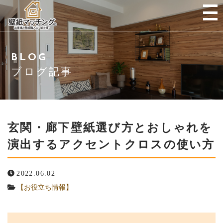
当社について
BLOG
ご挨拶
ブログ記事
サービス紹介
サービスの流れ
玄関・廊下壁紙選び方とおしゃれを
演出するアクセントクロスの使い方
会社概要
2022.06.02
よくある質問
【お役立ち情報】
ブログ・施工事例