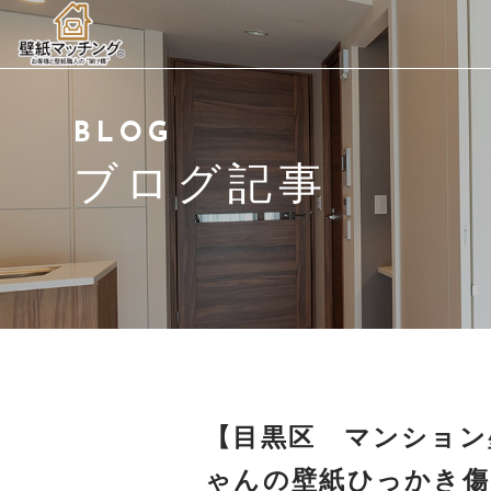
当社について
BLOG
ご挨拶
ブログ記事
サービス紹介
サービスの流れ
会社概要
よくある質問
【目黒区 マンション壁
ブログ・施工事例
ゃんの壁紙ひっかき傷