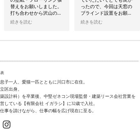
替えをお願いしました。
ったので、今回は天窓の
打ち合わせから沢山のカ
ブラインド設置をお願い
タログを持参いただき丁
しました。
続きを読む
続きを読む
寧な説明でイメージ通り
のリフォームが完了しま
ブラインドにするかロー
した。本当にありがとう
ルスクリーンにするかと
ございました。
いう相談から始まり、何
イレギュラーなこともご
通りかのプランで見積り
対応いただき感謝してま
をしていただいた上で、
す。今回できなかった箇
最終的には電動で角度調
所を時期をみて再度お願
整できるブラインドを設
代表
いしたいと思ってます。
置していただきました。
、息子一人、愛猫一匹とともに川口市に在住。
これで早朝の眩しさや、
足立区出身。
夏場の暑さをかなり緩和
築設計科）を卒業後、中堅ゼネコン現場監督・建築リース会社営業を
できそうです。
営している【有限会社 イガラシ】に32歳で入社。
実直な人柄で丁寧に相談
仕事を請けながら、仕事の幅を広げ現在に至る。
に乗っていただき、施工
の仕上がりも大変良かっ
たです。
これからも内装関係で何