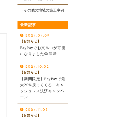
をお願いしました。
願いしました。
見積もり金額は、他リフ
数社に見積もりを依頼し
・その他の地域の施工事例
ォーム業者と比べてリー
ましたが、こちらが最も
続きを読む
続きを読む
ズナブルでしたが、大変
リーズナブルで、対応も
最新記事
満足のいく仕上がりでし
非常に丁寧でした。
た。
五十嵐さんは相談にも親
2024.04.09
五十嵐さんはとても真面
身に乗ってくださり、安
【お知らせ】
目で丁寧な方で、安心し
心してお任せできまし
PayPayでお支払いが可能
てお任せできました。
た。
レスポンスも早く、やり
施工後は部屋全体が一気
になりました😊😊😊
とりもスムーズでした。
に明るくなり、仕上がり
またリフォームの機会が
にも大満足です。
2024.10.02
あればお願いしたいで
信頼できる業者さんです
【お知らせ】
す。
ので、ぜひおすすめしま
【期間限定】PayPayで最
す。
大20%戻ってくる！キャ
ッシュレス決済キャンペ
ーン
2024.11.08
【お知らせ】