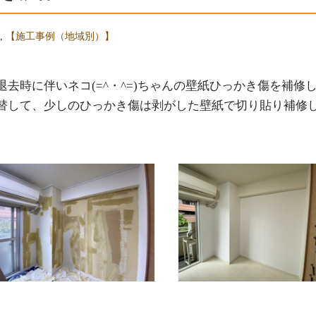
,
【施工事例（地域別）】
去時に伴いネコ(=^・^=)ちゃんの壁紙ひっかき傷を補修
替して、少しのひっかき傷は剥がした壁紙で切り貼り補修
CONTACT
【オススメ施工】
6帖壁張替：44,000円（税込）！
まずはお問い合わせください
INEでの受付
お電話
090-70
わせフォーム
時間受付中
土日祝でもご相談お
※営業・勧誘電話な