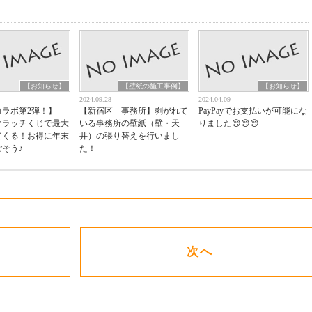
かあれば、ご相談したい
と思います。
【お知らせ】
【壁紙の施工事例】
【お知らせ】
2024.09.28
2024.04.09
yコラボ第2弾！】
【新宿区 事務所】剥がれて
PayPayでお支払いが可能にな
yスクラッチくじで最大
いる事務所の壁紙（壁・天
りました😊😊😊
てくる！お得に年末
井）の張り替えを行いまし
そう♪
た！
次へ