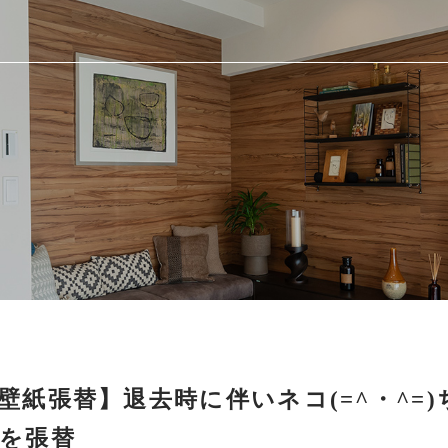
紙張替】退去時に伴いネコ(=^・^=)
を張替