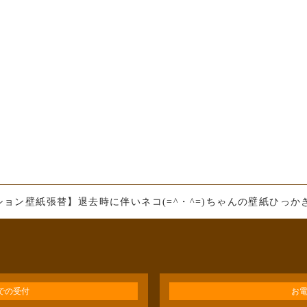
ョン壁紙張替】退去時に伴いネコ(=^・^=)ちゃんの壁紙ひっか
Eでの受付
お